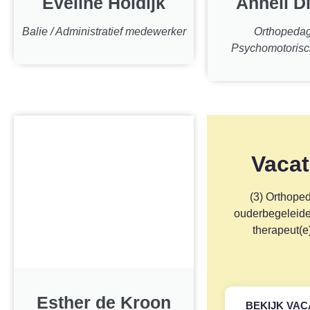
Eveline Holdijk
Anneli Di
Balie / Administratief medewerker
Orthopeda
Psychomotorisc
Vacat
(3) Orthope
ouderbegeleid
therapeut(e
Esther de Kroon
BEKIJK VA