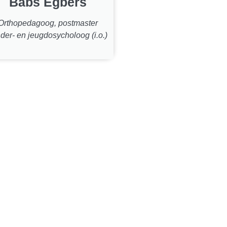
Babs Egbers
Orthopedagoog, postmaster
der- en jeugdosycholoog (i.o.)