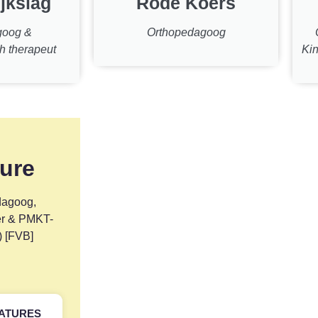
jkslag
Rodé Koers
goog &
Orthopedagoog
h therapeut
Kin
ure
dagoog,
er & PMKT-
) [FVB]
CATURES