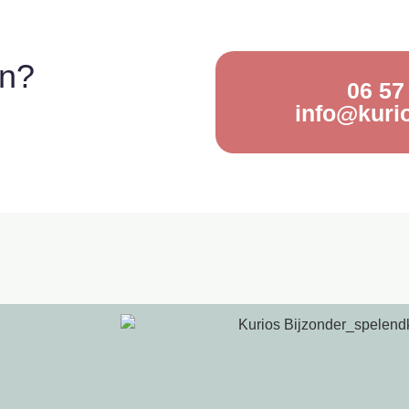
en?
06 57
info@kurio